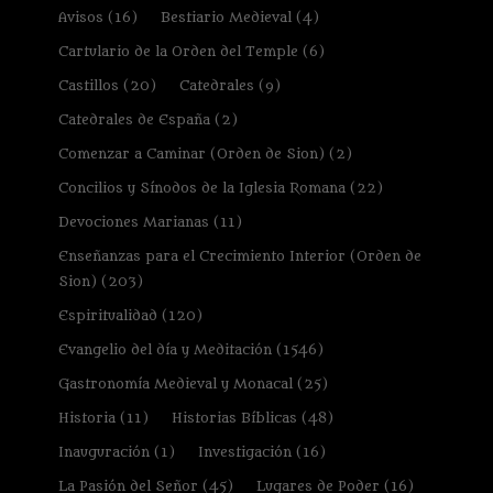
Avisos
(16)
Bestiario Medieval
(4)
Cartulario de la Orden del Temple
(6)
Castillos
(20)
Catedrales
(9)
Catedrales de España
(2)
Comenzar a Caminar (Orden de Sion)
(2)
Concilios y Sínodos de la Iglesia Romana
(22)
Devociones Marianas
(11)
Enseñanzas para el Crecimiento Interior (Orden de
Sion)
(203)
Espiritualidad
(120)
Evangelio del día y Meditación
(1546)
Gastronomía Medieval y Monacal
(25)
Historia
(11)
Historias Bíblicas
(48)
Inauguración
(1)
Investigación
(16)
La Pasión del Señor
(45)
Lugares de Poder
(16)