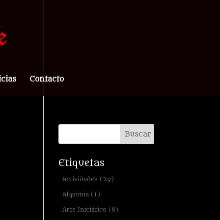
icias
Contacto
Etiquetas
Actividades
(29)
Alquimia
(1)
Arte Iniciático
(8)