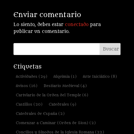
Enviar comentario
Lo siento, debes estar
conectado
para
publicar un comentario.
Etiquetas
Actividades
(29)
Alquimia
(1)
Arte Iniciático
(8)
Avisos
(16)
Bestiario Medieval
(4)
Cartulario de la Orden del Temple
(6)
Castillos
(20)
Catedrales
(9)
Catedrales de España
(2)
Comenzar a Caminar (Orden de Sion)
(2)
Concilios y Sínodos de la Iglesia Romana
(22)