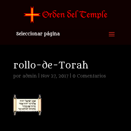
Seleccionar página
rollo-de-Torah
por
admin
|
Nov 27, 2017
|
0 Comentarios