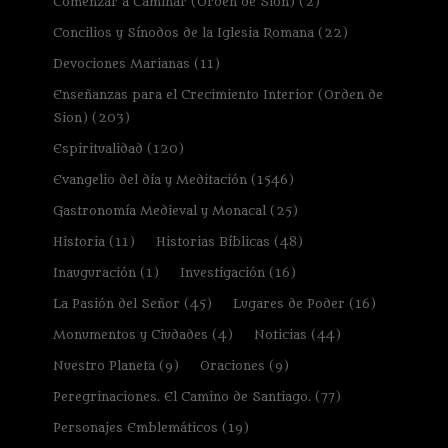
Comenzar a Caminar (Orden de Sion)
(2)
Concilios y Sínodos de la Iglesia Romana
(22)
Devociones Marianas
(11)
Enseñanzas para el Crecimiento Interior (Orden de
Sion)
(203)
Espiritualidad
(120)
Evangelio del día y Meditación
(1546)
Gastronomía Medieval y Monacal
(25)
Historia
(11)
Historias Bíblicas
(48)
Inauguración
(1)
Investigación
(16)
La Pasión del Señor
(45)
Lugares de Poder
(16)
Monumentos y Ciudades
(4)
Noticias
(44)
Nuestro Planeta
(9)
Oraciones
(9)
Peregrinaciones. El Camino de Santiago.
(77)
Personajes Emblemáticos
(19)