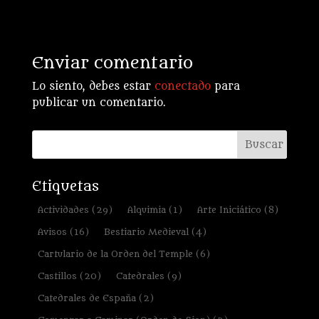
Enviar comentario
Lo siento, debes estar
conectado
para
publicar un comentario.
Etiquetas
Actividades
(29)
Alquimia
(1)
Arte Iniciático
(8)
Avisos
(16)
Bestiario Medieval
(4)
Cartulario de la Orden del Temple
(6)
Castillos
(20)
Catedrales
(9)
Catedrales de España
(2)