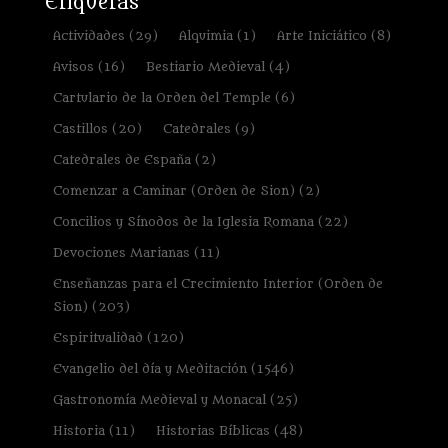
Etiquetas
Actividades
(29)
Alquimia
(1)
Arte Iniciático
(8)
Avisos
(16)
Bestiario Medieval
(4)
Cartulario de la Orden del Temple
(6)
Castillos
(20)
Catedrales
(9)
Catedrales de España
(2)
Comenzar a Caminar (Orden de Sion)
(2)
Concilios y Sínodos de la Iglesia Romana
(22)
Devociones Marianas
(11)
Enseñanzas para el Crecimiento Interior (Orden de
Sion)
(203)
Espiritualidad
(120)
Evangelio del día y Meditación
(1546)
Gastronomía Medieval y Monacal
(25)
Historia
(11)
Historias Bíblicas
(48)