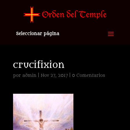
Seleccionar página
crucifixion
por
admin
|
Nov 27, 2017
|
0 Comentarios