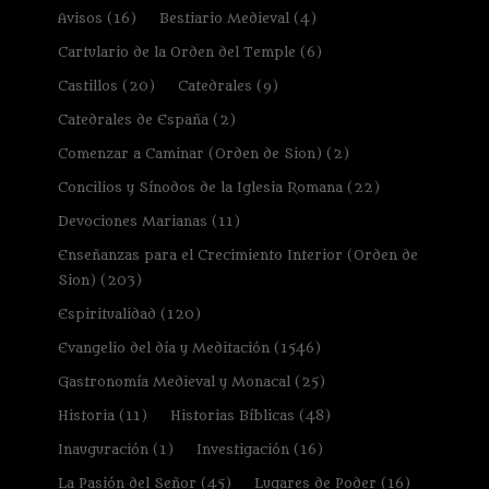
Avisos
(16)
Bestiario Medieval
(4)
Cartulario de la Orden del Temple
(6)
Castillos
(20)
Catedrales
(9)
Catedrales de España
(2)
Comenzar a Caminar (Orden de Sion)
(2)
Concilios y Sínodos de la Iglesia Romana
(22)
Devociones Marianas
(11)
Enseñanzas para el Crecimiento Interior (Orden de
Sion)
(203)
Espiritualidad
(120)
Evangelio del día y Meditación
(1546)
Gastronomía Medieval y Monacal
(25)
Historia
(11)
Historias Bíblicas
(48)
Inauguración
(1)
Investigación
(16)
La Pasión del Señor
(45)
Lugares de Poder
(16)