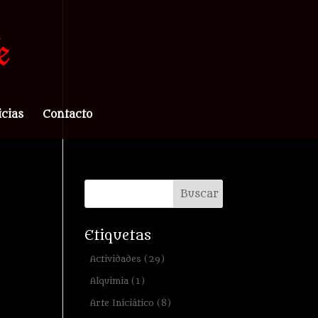
icias
Contacto
Etiquetas
Actividades
(29)
Alquimia
(1)
Arte Iniciático
(8)