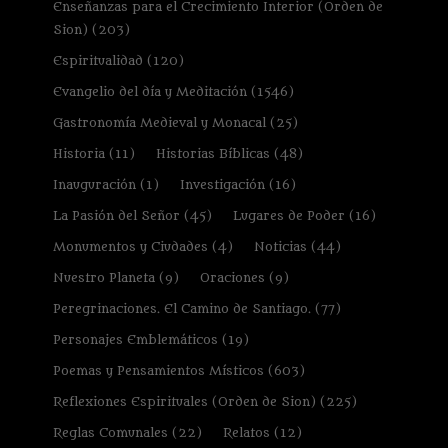
Enseñanzas para el Crecimiento Interior (Orden de
Sion)
(203)
Espiritualidad
(120)
Evangelio del día y Meditación
(1546)
Gastronomía Medieval y Monacal
(25)
Historia
(11)
Historias Bíblicas
(48)
Inauguración
(1)
Investigación
(16)
La Pasión del Señor
(45)
Lugares de Poder
(16)
Monumentos y Ciudades
(4)
Noticias
(44)
Nuestro Planeta
(9)
Oraciones
(9)
Peregrinaciones. El Camino de Santiago.
(77)
Personajes Emblemáticos
(19)
Poemas y Pensamientos Místicos
(603)
Reflexiones Espirituales (Orden de Sion)
(225)
Reglas Comunales
(22)
Relatos
(12)