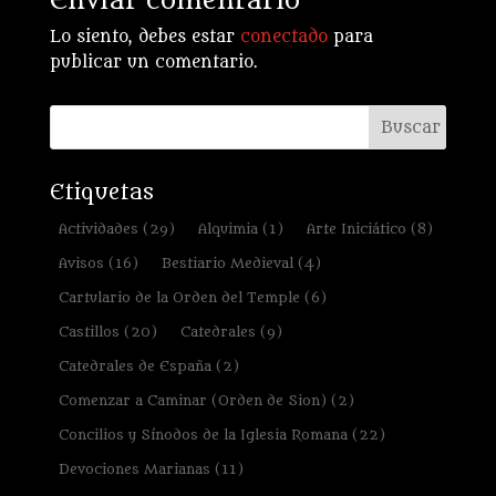
Enviar comentario
Lo siento, debes estar
conectado
para
publicar un comentario.
Etiquetas
Actividades
(29)
Alquimia
(1)
Arte Iniciático
(8)
Avisos
(16)
Bestiario Medieval
(4)
Cartulario de la Orden del Temple
(6)
Castillos
(20)
Catedrales
(9)
Catedrales de España
(2)
Comenzar a Caminar (Orden de Sion)
(2)
Concilios y Sínodos de la Iglesia Romana
(22)
Devociones Marianas
(11)