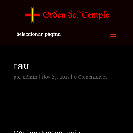
Seleccionar página
tau
por
admin
|
Nov 27, 2017
|
0 Comentarios