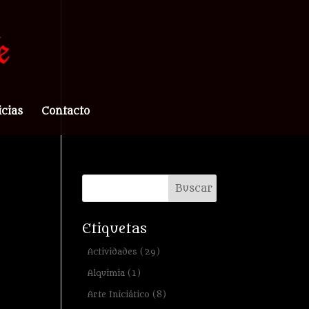
icias
Contacto
Etiquetas
Actividades
(29)
Alquimia
(1)
Arte Iniciático
(8)