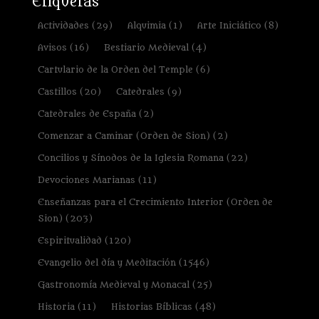
Etiquetas
Actividades
(29)
Alquimia
(1)
Arte Iniciático
(8)
Avisos
(16)
Bestiario Medieval
(4)
Cartulario de la Orden del Temple
(6)
Castillos
(20)
Catedrales
(9)
Catedrales de España
(2)
Comenzar a Caminar (Orden de Sion)
(2)
Concilios y Sínodos de la Iglesia Romana
(22)
Devociones Marianas
(11)
Enseñanzas para el Crecimiento Interior (Orden de
Sion)
(203)
Espiritualidad
(120)
Evangelio del día y Meditación
(1546)
Gastronomía Medieval y Monacal
(25)
Historia
(11)
Historias Bíblicas
(48)