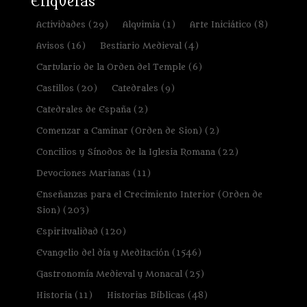
Etiquetas
Actividades
(29)
Alquimia
(1)
Arte Iniciático
(8)
Avisos
(16)
Bestiario Medieval
(4)
Cartulario de la Orden del Temple
(6)
Castillos
(20)
Catedrales
(9)
Catedrales de España
(2)
Comenzar a Caminar (Orden de Sion)
(2)
Concilios y Sínodos de la Iglesia Romana
(22)
Devociones Marianas
(11)
Enseñanzas para el Crecimiento Interior (Orden de
Sion)
(203)
Espiritualidad
(120)
Evangelio del día y Meditación
(1546)
Gastronomía Medieval y Monacal
(25)
Historia
(11)
Historias Bíblicas
(48)