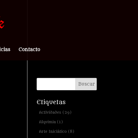
icias
Contacto
Etiquetas
Actividades
(29)
Alquimia
(1)
Arte Iniciático
(8)