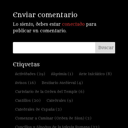
Enviar comentario
Lo siento, debes estar
conectado
para
publicar un comentario.
Etiquetas
Actividades
(29)
Alquimia
(1)
Arte Iniciático
(8)
Avisos
(16)
Bestiario Medieval
(4)
Cartulario de la Orden del Temple
(6)
Castillos
(20)
Catedrales
(9)
Catedrales de España
(2)
Comenzar a Caminar (Orden de Sion)
(2)
Concilios y Sínodos de la Iglesia Romana
(22)