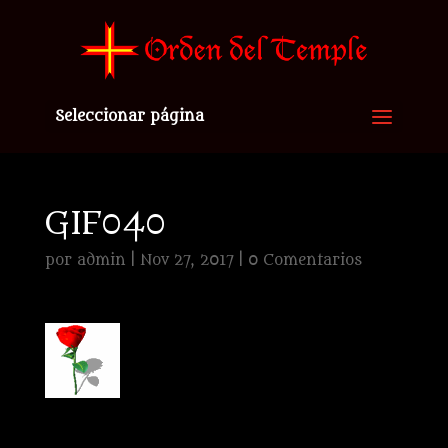
Seleccionar página
GIF040
por
admin
|
Nov 27, 2017
|
0 Comentarios