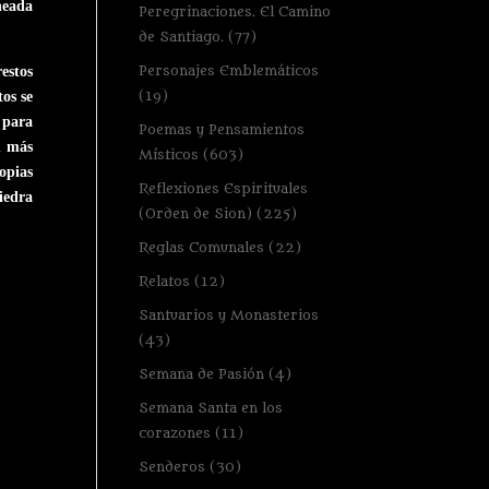
neada
Peregrinaciones. El Camino
de Santiago.
(77)
Personajes Emblemáticos
estos
(19)
os se
 para
Poemas y Pensamientos
n más
Místicos
(603)
ropias
Reflexiones Espirituales
iedra
(Orden de Sion)
(225)
Reglas Comunales
(22)
Relatos
(12)
Santuarios y Monasterios
(43)
Semana de Pasión
(4)
Semana Santa en los
corazones
(11)
Senderos
(30)