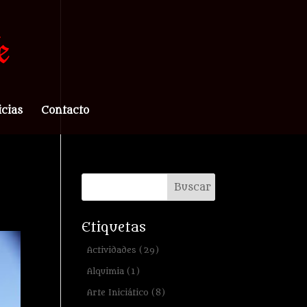
icias
Contacto
Etiquetas
Actividades
(29)
Alquimia
(1)
Arte Iniciático
(8)