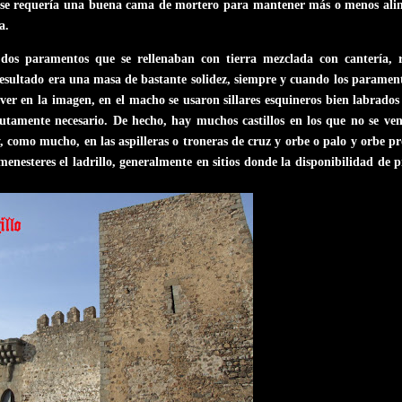
lo se requería una buena cama de mortero para mantener más o menos ali
a.
 dos paramentos que se rellenaban con tierra mezclada con cantería, r
resultado era una masa de bastante solidez, siempre y cuando los parament
er en la imagen, en el macho se usaron sillares esquineros bien labrados
olutamente necesario. De hecho, hay muchos castillos en los que no se ve
 y, como mucho, en las aspilleras o troneras de cruz y orbe o palo y orbe p
enesteres el ladrillo, generalmente en sitios donde la disponibilidad de p