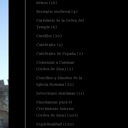
Avisos
(16)
Bestiario Medieval
(4)
Cartulario de la Orden del
Temple
(6)
Castillos
(20)
Catedrales
(9)
Catedrales de España
(2)
Comenzar a Caminar
(Orden de Sion)
(2)
Concilios y Sínodos de la
Iglesia Romana
(22)
Devociones Marianas
(11)
Enseñanzas para el
Crecimiento Interior
(Orden de Sion)
(203)
Espiritualidad
(120)