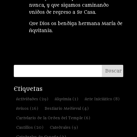
nunca, y que sigamos caminando
unidos de regreso a Su Casa.
Que Dios os bendiga hermana María de
Aquitania.
Etiquetas
Actividades
(29)
Alquimia
(1)
Arte Iniciático
(8)
Avisos
(16)
Bestiario Medieval
(4)
Cartulario de la Orden del Temple
(6)
Castillos
(20)
Catedrales
(9)
Catedrales de España
(2)