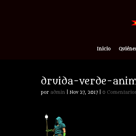
Inicio
Quiéne
druida-verde-anim
por
admin
|
Nov 27, 2017
|
0 Comentario