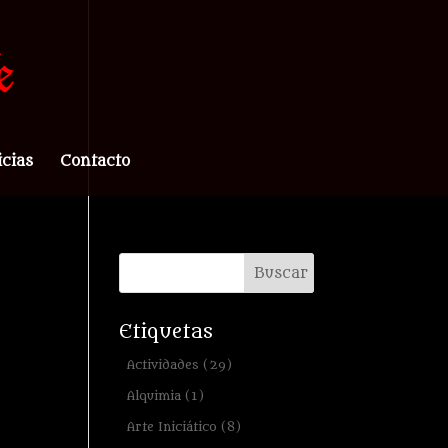
icias
Contacto
Etiquetas
Actividades
(29)
Alquimia
(1)
Arte Iniciático
(8)