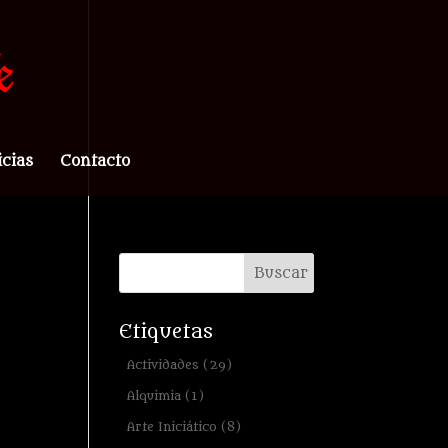
icias
Contacto
Etiquetas
Actividades
(29)
Alquimia
(1)
Arte Iniciático
(8)