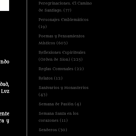
Peregrinaciones. El Camino
de Santiago.
(77)
Personajes Emblemáticos
(19)
Poemas y Pensamientos
Místicos
(603)
Reflexiones Espirituales
(Orden de Sion)
(225)
undo
Reglas Comunales
(22)
Relatos
(12)
dad,
Santuarios y Monasterios
 Luz
(43)
Semana de Pasión
(4)
Semana Santa en los
ente
corazones
(11)
ra y
Senderos
(30)