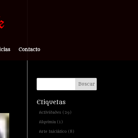
icias
Contacto
Etiquetas
Actividades
(29)
Alquimia
(1)
Arte Iniciático
(8)