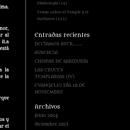
Simbología
(19)
lma.
Temas sobre el Temple y el
Medioevo
(102)
mor,
Entradas recientes
r al
 ¡La
DECÍAMOS AYER………
está
AUSENCIA
CHISPAS DE SABIDURÍA
LAS CRUCES
a la
TEMPLARIAS (IV)
e la
EVANGELIO DÍA 10 DE
NOVIEMBRE
rque
Archivos
junio 2014
os y
diciembre 2013
r el