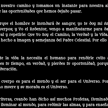
 nuestro camino y tomamos un instante para nuestra a
 las oportunidades que hemos dejado pasar.
orque el hombre te inundará de sangre; yo te doy mi A
uerpos; y Yo el Redentor, vengo a manifestarme para da
l y repetirle: Que Yo Soy el Camino, la Verdad y la Vida.
e hecho a imagen y semejanza del Padre Celestial. Por ello 
te la vida la necesita el humano para rendirle culto 
es tu tiempo, en verdad, y pierdes tu oportunidad, porqu
 duración.
el cuerpo es para el mundo y el ser para el Universo. Po
 no muere y su morada es el Universo.
ituras, cuando han dicho así muchos Profetas, Iluminad
a iluminar al mundo, para redimir las almas, y para enseña