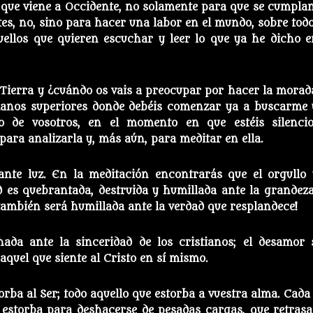
 que viene a Occidente, no solamente para que se cumplan
tes, no, sino para hacer una labor en el mundo, sobre todo
ellos que quieren escuchar y leer lo que ya he dicho e
Tierra y ¿cuándo os vais a preocupar por hacer la morad
 planos superiores donde debéis comenzar ya a buscarme 
 de vosotros, en el momento en que estéis silencio
ara analizarla y, más aún, para meditar en ella.
nte luz. En la meditación encontrarás que el orgullo 
d es quebrantada, destruida y humillada ante la grandeza
a también será humillada ante la verdad que resplandece!
ada ante la sinceridad de los cristianos; el desamor 
aquel que siente al Cristo en sí mismo.
orba al Ser; todo aquello que estorba a vuestra alma. Cada
e estorba para deshacerse de pesadas cargas, que retrasa