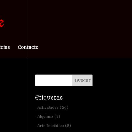
icias
Contacto
Etiquetas
Actividades
(29)
Alquimia
(1)
Arte Iniciático
(8)