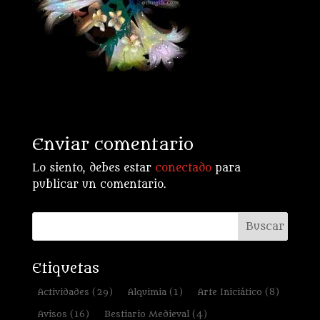
Enviar comentario
Lo siento, debes estar
conectado
para
publicar un comentario.
Etiquetas
Actividades
(29)
Alquimia
(1)
Arte Iniciático
(8)
Avisos
(16)
Bestiario Medieval
(4)