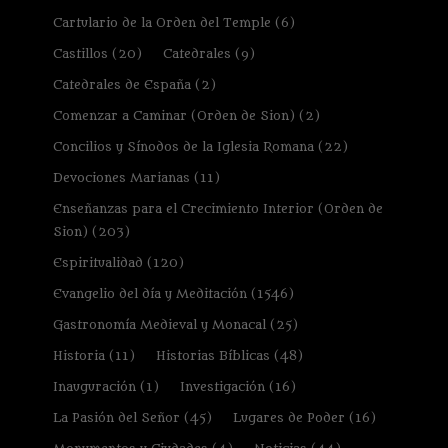
Cartulario de la Orden del Temple
(6)
Castillos
(20)
Catedrales
(9)
Catedrales de España
(2)
Comenzar a Caminar (Orden de Sion)
(2)
Concilios y Sínodos de la Iglesia Romana
(22)
Devociones Marianas
(11)
Enseñanzas para el Crecimiento Interior (Orden de
Sion)
(203)
Espiritualidad
(120)
Evangelio del día y Meditación
(1546)
Gastronomía Medieval y Monacal
(25)
Historia
(11)
Historias Bíblicas
(48)
Inauguración
(1)
Investigación
(16)
La Pasión del Señor
(45)
Lugares de Poder
(16)