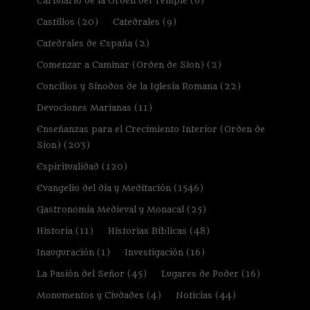
Cartulario de la Orden del Temple
(6)
Castillos
(20)
Catedrales
(9)
Catedrales de España
(2)
Comenzar a Caminar (Orden de Sion)
(2)
Concilios y Sínodos de la Iglesia Romana
(22)
Devociones Marianas
(11)
Enseñanzas para el Crecimiento Interior (Orden de
Sion)
(203)
Espiritualidad
(120)
Evangelio del día y Meditación
(1546)
Gastronomía Medieval y Monacal
(25)
Historia
(11)
Historias Bíblicas
(48)
Inauguración
(1)
Investigación
(16)
La Pasión del Señor
(45)
Lugares de Poder
(16)
Monumentos y Ciudades
(4)
Noticias
(44)