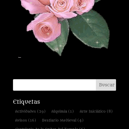
Etiquetas
Actividades
(29)
Alquimia
(1)
Arte Iniciático
(8)
Avisos
(16)
Bestiario Medieval
(4)