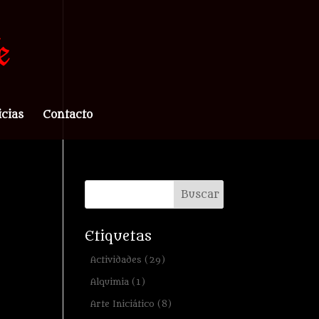
icias
Contacto
Etiquetas
Actividades
(29)
Alquimia
(1)
Arte Iniciático
(8)