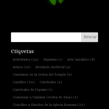
Etiquetas
Actividades
(29)
Alquimia
(1)
Arte Iniciático
(8)
Avisos
(16)
Bestiario Medieval
(4)
Cartulario de la Orden del Temple
(6)
Castillos
(20)
Catedrales
(9)
Catedrales de España
(2)
Comenzar a Caminar (Orden de Sion)
(2)
Concilios y Sínodos de la Iglesia Romana
(22)