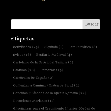
Etiquetas
Actividades
(29)
Alquimia
(1)
Arte Iniciático
(8)
Avisos
(16)
Bestiario Medieval
(4)
Cartulario de la Orden del Temple
(6)
Castillos
(20)
Catedrales
(9)
Catedrales de España
(2)
Comenzar a Caminar (Orden de Sion)
(2)
Concilios y Sínodos de la Iglesia Romana
(22)
Devociones Marianas
(11)
Enseñanzas para el Crecimiento Interior (Orden de