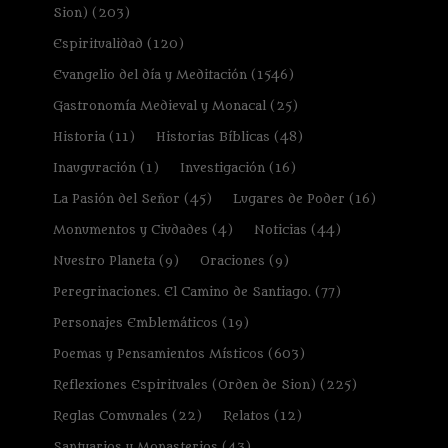
Sion)
(203)
Espiritualidad
(120)
Evangelio del día y Meditación
(1546)
Gastronomía Medieval y Monacal
(25)
Historia
(11)
Historias Bíblicas
(48)
Inauguración
(1)
Investigación
(16)
La Pasión del Señor
(45)
Lugares de Poder
(16)
Monumentos y Ciudades
(4)
Noticias
(44)
Nuestro Planeta
(9)
Oraciones
(9)
Peregrinaciones. El Camino de Santiago.
(77)
Personajes Emblemáticos
(19)
Poemas y Pensamientos Místicos
(603)
Reflexiones Espirituales (Orden de Sion)
(225)
Reglas Comunales
(22)
Relatos
(12)
Santuarios y Monasterios
(43)