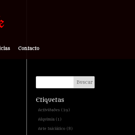
icias
Contacto
Etiquetas
Actividades
(29)
Alquimia
(1)
Arte Iniciático
(8)