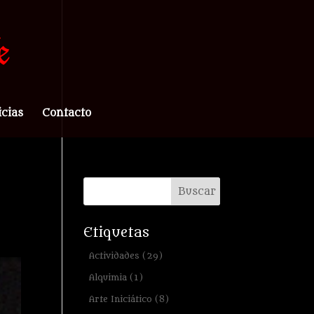
icias
Contacto
Etiquetas
Actividades
(29)
Alquimia
(1)
Arte Iniciático
(8)