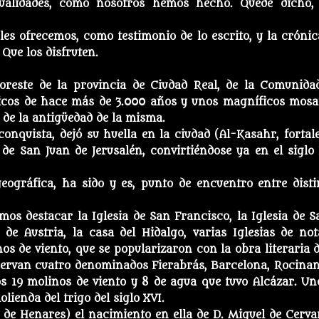
cualidades, como nosotros hemos hecho. Quede dicho,
es ofrecemos, como testimonio de lo escrito, y la crónic
 Que los disfruten.
noreste de la provincia de Ciudad Real, de la Comunida
ricos de hace más de 3.000 años y unos magníficos mosa
o de la antigüedad de la misma.
nquista, dejó su huella en la ciudad (Al-Kasahr, fortale
de San Juan de Jerusalén, convirtiéndose ya en el siglo 
eográfica, ha sido y es, punto de encuentro entre disti
s destacar la Iglesia de San Francisco, la Iglesia de S
de Austria, la casa del Hidalgo, varias Iglesias de not
os de viento, que se popularizaron con la obra literaria d
nservan cuatro denominados Fierabrás, Barcelona, Rocinan
os 19 molinos de viento y 8 de agua que tuvo Alcázar. Un
lienda del trigo del siglo XVI.
á de Henares) el nacimiento en ella de D. Miguel de Cerva