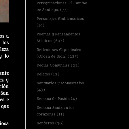
Peregrinaciones. El Camino
de Santiago.
(77)
Personajes Emblemáticos
(19)
Poemas y Pensamientos
os a
Místicos
(603)
 los
leza
Reflexiones Espirituales
y lo
(Orden de Sion)
(225)
Reglas Comunales
(22)
ente
Relatos
(12)
ez y
Santuarios y Monasterios
ción
(43)
 San
Semana de Pasión
(4)
es e
 que
Semana Santa en los
corazones
(11)
Senderos
(30)
iosa