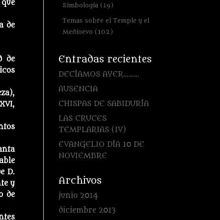
 que
Simbología
(19)
Temas sobre el Temple y el
a de
Medioevo
(102)
Entradas recientes
d de
icos
DECÍAMOS AYER………
AUSENCIA
za),
CHISPAS DE SABIDURÍA
XVI,
LAS CRUCES
ntos
TEMPLARIAS (IV)
EVANGELIO DÍA 10 DE
anta
NOVIEMBRE
able
e D.
Archivos
te y
o de
junio 2014
diciembre 2013
ntes