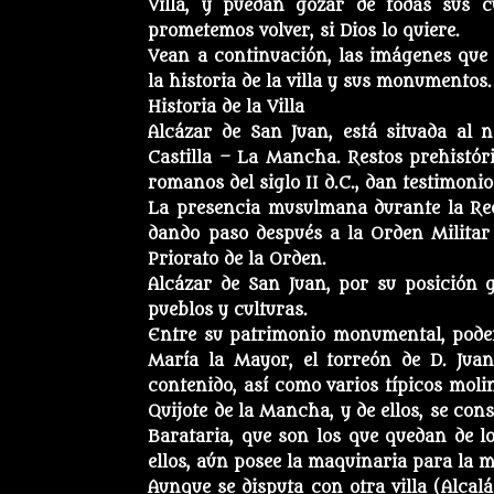
Villa, y puedan gozar de todas sus 
prometemos volver, si Dios lo quiere.
Vean a continuación, las imágenes que l
la historia de la villa y sus monumentos.
Historia de la Villa
Alcázar de San Juan, está situada al 
Castilla – La Mancha. Restos prehistó
romanos del siglo II d.C., dan testimoni
La presencia musulmana durante la Reco
dando paso después a la Orden Militar 
Priorato de la Orden.
Alcázar de San Juan, por su posición g
pueblos y culturas.
Entre su patrimonio monumental, podemo
María la Mayor, el torreón de D. Juan 
contenido, así como varios típicos molin
Quijote de la Mancha, y de ellos, se co
Barataria, que son los que quedan de l
ellos, aún posee la maquinaria para la mo
Aunque se disputa con otra villa (Alcal