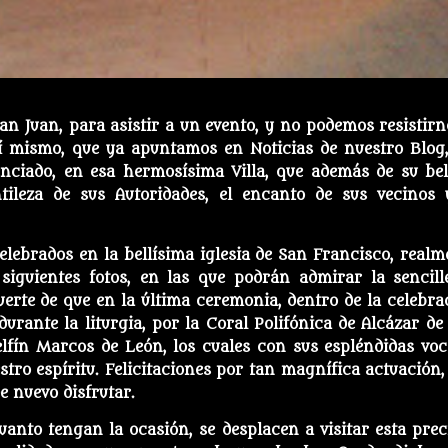
an Juan, para asistir a un evento, y no podemos resistirn
í mismo, que ya apuntamos en Noticias de nuestro Blog,
ciado, en esa hermosísima Villa, que además de su bel
leza de sus Autoridades, el encanto de sus vecinos 
celebrados en la bellísima iglesia de San Francisco, realm
iguientes fotos, en las que podrán admirar la sencill
erte de que en la última ceremonia, dentro de la celebra
urante la liturgia, por la Coral Polifónica de Alcázar de
elfín Marcos de León, los cuales con sus espléndidas voc
tro espíritu. Felicitaciones por tan magnífica actuación,
 nuevo disfrutar.
nto tengan la ocasión, se desplacen a visitar esta prec