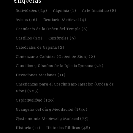
Etiquetas
Actividades
(29)
Alquimia
(1)
Arte Iniciático
(8)
Avisos
(16)
Bestiario Medieval
(4)
Cartulario de la Orden del Temple
(6)
Castillos
(20)
Catedrales
(9)
Catedrales de España
(2)
Comenzar a Caminar (Orden de Sion)
(2)
Concilios y Sínodos de la Iglesia Romana
(22)
Devociones Marianas
(11)
Enseñanzas para el Crecimiento Interior (Orden de
Sion)
(203)
Espiritualidad
(120)
Evangelio del día y Meditación
(1546)
Gastronomía Medieval y Monacal
(25)
Historia
(11)
Historias Bíblicas
(48)