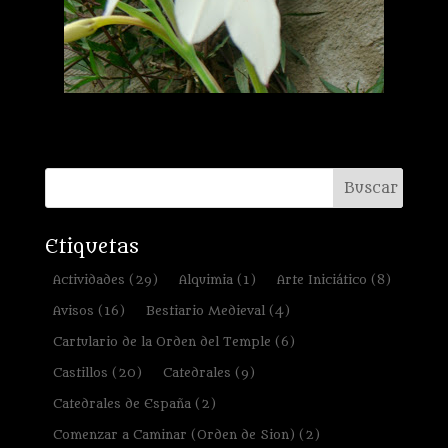
Etiquetas
Actividades
(29)
Alquimia
(1)
Arte Iniciático
(8)
Avisos
(16)
Bestiario Medieval
(4)
Cartulario de la Orden del Temple
(6)
Castillos
(20)
Catedrales
(9)
Catedrales de España
(2)
Comenzar a Caminar (Orden de Sion)
(2)