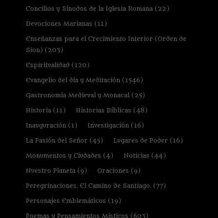
Concilios y Sínodos de la Iglesia Romana
(22)
Devociones Marianas
(11)
Enseñanzas para el Crecimiento Interior (Orden de
Sion)
(203)
Espiritualidad
(120)
Evangelio del día y Meditación
(1546)
Gastronomía Medieval y Monacal
(25)
Historia
(11)
Historias Bíblicas
(48)
Inauguración
(1)
Investigación
(16)
La Pasión del Señor
(45)
Lugares de Poder
(16)
Monumentos y Ciudades
(4)
Noticias
(44)
Nuestro Planeta
(9)
Oraciones
(9)
Peregrinaciones. El Camino de Santiago.
(77)
Personajes Emblemáticos
(19)
Poemas y Pensamientos Místicos
(603)