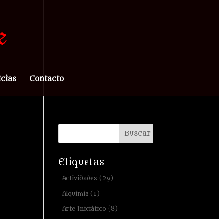
icias
Contacto
Etiquetas
Actividades
(29)
Alquimia
(1)
Arte Iniciático
(8)