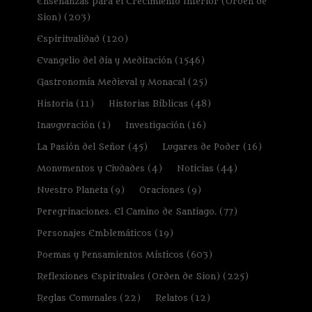
Enseñanzas para el Crecimiento Interior (Orden de
Sion)
(203)
Espiritualidad
(120)
Evangelio del día y Meditación
(1546)
Gastronomía Medieval y Monacal
(25)
Historia
(11)
Historias Bíblicas
(48)
Inauguración
(1)
Investigación
(16)
La Pasión del Señor
(45)
Lugares de Poder
(16)
Monumentos y Ciudades
(4)
Noticias
(44)
Nuestro Planeta
(9)
Oraciones
(9)
Peregrinaciones. El Camino de Santiago.
(77)
Personajes Emblemáticos
(19)
Poemas y Pensamientos Místicos
(603)
Reflexiones Espirituales (Orden de Sion)
(225)
Reglas Comunales
(22)
Relatos
(12)