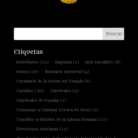
Etiquetas
Actividades
(29)
Alquimia
(1)
Arte Iniciático
(8)
Avisos
(16)
Bestiario Medieval
(4)
Cartulario de la Orden del Temple
(6)
Castillos
(20)
Catedrales
(9)
Catedrales de España
(2)
Comenzar a Caminar (Orden de Sion)
(2)
Concilios y Sínodos de la Iglesia Romana
(22)
Devociones Marianas
(11)