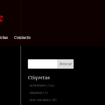
icias
Contacto
Etiquetas
Actividades
(29)
Alquimia
(1)
Arte Iniciático
(8)