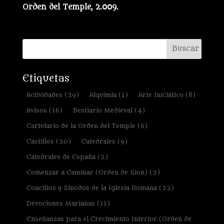
Orden del Temple, 2.009.
Etiquetas
Actividades
(29)
Alquimia
(1)
Arte Iniciático
(8)
Avisos
(16)
Bestiario Medieval
(4)
Cartulario de la Orden del Temple
(6)
Castillos
(20)
Catedrales
(9)
Catedrales de España
(2)
Comenzar a Caminar (Orden de Sion)
(2)
Concilios y Sínodos de la Iglesia Romana
(22)
Devociones Marianas
(11)
Enseñanzas para el Crecimiento Interior (Orden de