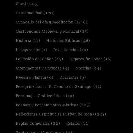
Sion)
(203)
Espiritualidad
(120)
Evangelio del día y Meditación
(1546)
Gastronomía Medieval y Monacal
(25)
Historia
(11)
Historias Bíblicas
(48)
Inauguración
(1)
Investigación
(16)
La Pasión del Señor
(45)
Lugares de Poder
(16)
Monumentos y Ciudades
(4)
Noticias
(44)
Nuestro Planeta
(9)
Oraciones
(9)
Peregrinaciones. El Camino de Santiago.
(77)
Personajes Emblemáticos
(19)
Poemas y Pensamientos Místicos
(603)
Reflexiones Espirituales (Orden de Sion)
(225)
Reglas Comunales
(22)
Relatos
(12)
Santuarios y Monasterios
(43)