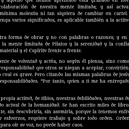
y aquello que hemos aprendido está grabado en nue
colaboración de nuestra mente limitada; y así actu
ínima molestia ni tan siquiera de cambiar un cartel.
tenga varios significados, es aplicable también a la actitu
tra forma de obrar y no con palabras o razones; y en 
 la mente limitada de Pilatos y la serenidad y la confi
material y el Espíritu frente a frente.
ente de voluntad y actúa, no según él piensa, sino como
esponsabilidad que otros se niegan a aceptar, convirtién
o cual es grave. Pero citando las mismas palabras de Jesús
sponsabilidades. “Por tanto, quien a ti me ha entregado
propia actitud, de tibios, nuestras debilidades, nuestras d
do actual de la humanidad. Se han escrito miles de libro
te, sin descubrirla, sin asumirla, porque la tenemos enfr
e esfuerzos, requiere trabajo y sobre todo orden. Orde
para oír su voz, no puede haber caos.