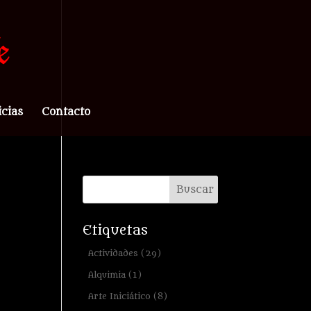
icias
Contacto
Etiquetas
Actividades
(29)
Alquimia
(1)
Arte Iniciático
(8)