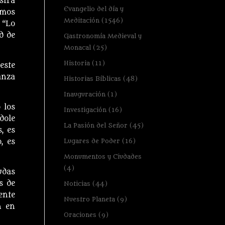
stra
Evangelio del día y
amos
Meditación
(1546)
 “Lo
d de
Gastronomía Medieval y
Monacal
(25)
Historia
(11)
este
anza
Historias Bíblicas
(48)
Inauguración
(1)
 los
Investigación
(16)
dole
La Pasión del Señor
(45)
, es
Lugares de Poder
(16)
, es
Monumentos y Ciudades
(4)
udas
s de
Noticias
(44)
ente
Nuestro Planeta
(9)
n en
Oraciones
(9)