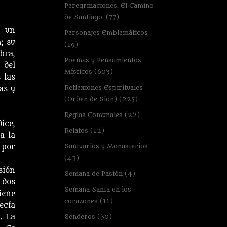
Peregrinaciones. El Camino
de Santiago.
(77)
o un
Personajes Emblemáticos
; su
(19)
bra,
Poemas y Pensamientos
 del
Místicos
(603)
 las
Reflexiones Espirituales
as y
(Orden de Sion)
(225)
Reglas Comunales
(22)
ice,
Relatos
(12)
a la
Santuarios y Monasterios
 por
(43)
sión
Semana de Pasión
(4)
 dos
Semana Santa en los
iene
corazones
(11)
ecía
. La
Senderos
(30)