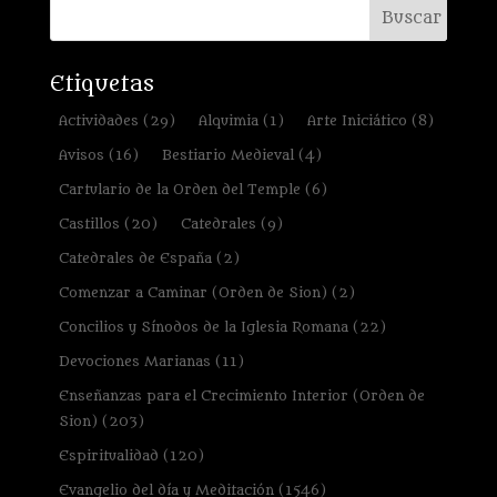
Etiquetas
Actividades
(29)
Alquimia
(1)
Arte Iniciático
(8)
Avisos
(16)
Bestiario Medieval
(4)
Cartulario de la Orden del Temple
(6)
Castillos
(20)
Catedrales
(9)
Catedrales de España
(2)
Comenzar a Caminar (Orden de Sion)
(2)
Concilios y Sínodos de la Iglesia Romana
(22)
Devociones Marianas
(11)
Enseñanzas para el Crecimiento Interior (Orden de
Sion)
(203)
Espiritualidad
(120)
Evangelio del día y Meditación
(1546)