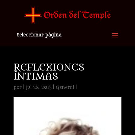
Seleccionar página
REFLEXIONES
ÍNTIMAS
por
|
Jul 22, 2013
|
General
|