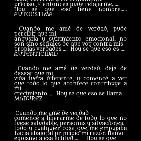
preciso. Y entonces pude relajarme……
Hoy sé que eso tiene nombre…..
AUTOESTIMA
Cuando me amé de verdad, pude
percibir que mi
angustia y sufrimiento emocional, no
son sino señales de que voy contra mis
propias verdades….. Hoy se que eso es ….
AUTENTICIDAD
Cuando me amé de verdad, deje de
desear que mi
vida fuera diferente, y comencé a ver
que todo lo que acontece contribuye a
mi
crecimiento…. Hoy se que eso se llama
MADUREZ
Cuando me amé de verdad
comencé a liberarme de todo lo que no
fuese saludable, personas y situaciones,
todo y cualquier cosa que me empujaba
hacia abajo; al principio mi razón llamo
egoismo a esa actitud….. Hoy se que