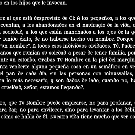
 en los hijos que le invocan.
e al que está desprovisto de Él: A los pequeños, a los qu
cuentan, a los abandonados en el naufragio de la vida, a
a sociedad, a los que están manchados a los ojos de la g
r tenido éxito, de no haberse hecho un nombre. Porque
un nombre”. A todos esos individuos olvidados, Tú, Padre,
ianos que rumian su soledad a pesar de tener familia, po
ente un estorbo. Grabas Tu Nombre en la piel del margin
tenta venderte alguna pequeña cosa en un semáforo en ve
l pan de cada día. En las personas con minusvalías,
ara lo más necesario, y son dados de lado, cuando no, h
e crueldad, Señor, estamos llegando?.
ro, que Tu Nombre puede emplearse, no para profanar, 
ra dar; no para envilecer, sino para levantar a los débil
 cómo se habla de Él. Nuestra vida tiene mucho que ver co