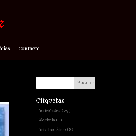
icias
Contacto
Etiquetas
Actividades
(29)
Alquimia
(1)
Arte Iniciático
(8)