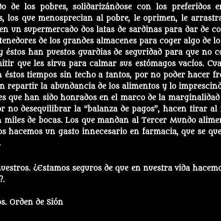
do de los pobres, solidarizándose con los preferidos e
, los que menosprecian al pobre, le oprimen, le arrastr
 en un supermercado dos latas de sardinas para dar de c
tenedores de los grandes almacenes para coger algo de lo
 y éstos han puestos guardias de seguridad para que no c
mitir que les sirva para calmar sus estómagos vacíos. Cu
n éstos tiempos sin techo a tantos, por no poder hacer fr
n repartir la abundancia de los alimentos y lo imprescind
es que han sido honrados en el marco de la marginalidad 
r no desequilibrar la “balanza de pagos”, hacen tirar al
n miles de bocas. Los que mandan al Tercer Mundo alime
s hacemos un gasto innecesario en farmacia, que se qu
.
estros. ¿Estamos seguros de que en nuestra vida hacemo
?.
s. Orden de Sión