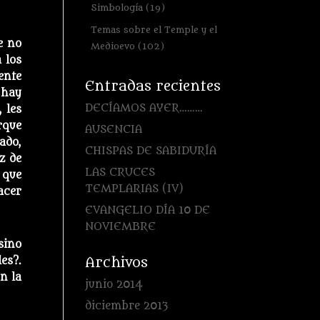
Simbología
(19)
Temas sobre el Temple y el
e no
Medioevo
(102)
 los
ente
Entradas recientes
 hay
DECÍAMOS AYER………
 les
rque
AUSENCIA
ado,
CHISPAS DE SABIDURÍA
z de
LAS CRUCES
 que
TEMPLARIAS (IV)
acer
EVANGELIO DÍA 10 DE
NOVIEMBRE
sino
Archivos
es?.
n la
junio 2014
diciembre 2013