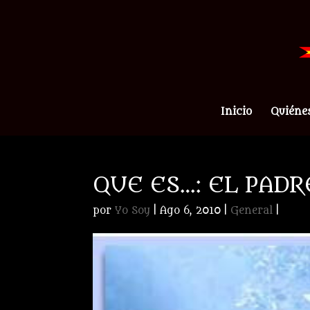
Inicio
Quiéne
QUE ES…: EL PADR
por
Yo Soy
|
Ago 6, 2010
|
General
|