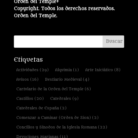
Orden del Temple+
Copyright. Todos los derechos reservados.
Orden del Temple.
Etiquetas
Actividades
(29)
Alquimia
(1)
Arte Iniciático
(8)
Avisos
(16)
Bestiario Medieval
(4)
Cartulario de la Orden del Temple
(6)
Castillos
(20)
Catedrales
(9)
Catedrales de España
(2)
Comenzar a Caminar (Orden de Sion)
(2)
Concilios y Sínodos de la Iglesia Romana
(22)
Devociones Marianas
(11)