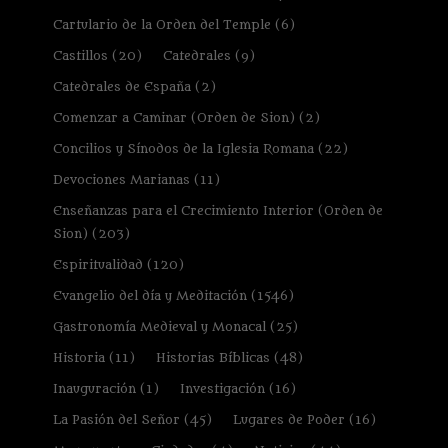
Cartulario de la Orden del Temple
(6)
Castillos
(20)
Catedrales
(9)
Catedrales de España
(2)
Comenzar a Caminar (Orden de Sion)
(2)
Concilios y Sínodos de la Iglesia Romana
(22)
Devociones Marianas
(11)
Enseñanzas para el Crecimiento Interior (Orden de
Sion)
(203)
Espiritualidad
(120)
Evangelio del día y Meditación
(1546)
Gastronomía Medieval y Monacal
(25)
Historia
(11)
Historias Bíblicas
(48)
Inauguración
(1)
Investigación
(16)
La Pasión del Señor
(45)
Lugares de Poder
(16)