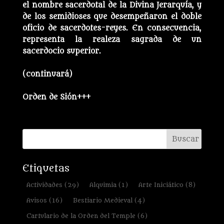
el nombre sacerdotal de la Divina Jerarquía, y
de los semidioses que desempeñaron el doble
oficio de sacerdotes-reyes. En consecuencia,
representa la realeza sagrada de un
sacerdocio superior.
(continuará)
Orden de Sión+++
Etiquetas
Actividades
(29)
Alquimia
(1)
Arte Iniciático
(8)
Avisos
(16)
Bestiario Medieval
(4)
Cartulario de la Orden del Temple
(6)