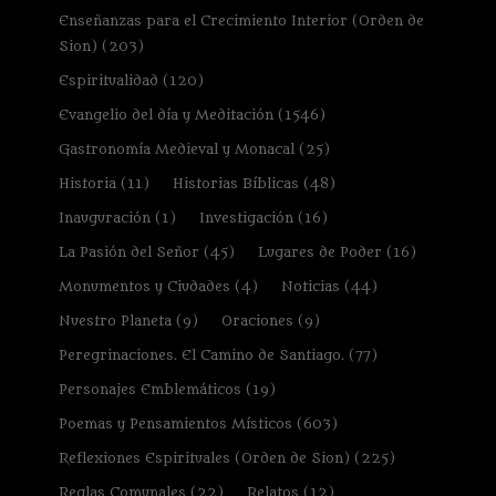
Enseñanzas para el Crecimiento Interior (Orden de
Sion)
(203)
Espiritualidad
(120)
Evangelio del día y Meditación
(1546)
Gastronomía Medieval y Monacal
(25)
Historia
(11)
Historias Bíblicas
(48)
Inauguración
(1)
Investigación
(16)
La Pasión del Señor
(45)
Lugares de Poder
(16)
Monumentos y Ciudades
(4)
Noticias
(44)
Nuestro Planeta
(9)
Oraciones
(9)
Peregrinaciones. El Camino de Santiago.
(77)
Personajes Emblemáticos
(19)
Poemas y Pensamientos Místicos
(603)
Reflexiones Espirituales (Orden de Sion)
(225)
Reglas Comunales
(22)
Relatos
(12)