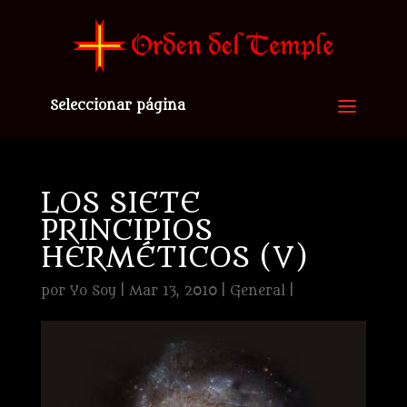
Seleccionar página
LOS SIETE
PRINCIPIOS
HERMÉTICOS (V)
por
Yo Soy
|
Mar 13, 2010
|
General
|