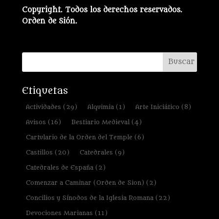
Copyright. Todos los derechos reservados.
Orden de Sión.
Etiquetas
Actividades
(29)
Alquimia
(1)
Arte Iniciático
(8)
Avisos
(16)
Bestiario Medieval
(4)
Cartulario de la Orden del Temple
(6)
Castillos
(20)
Catedrales
(9)
Catedrales de España
(2)
Comenzar a Caminar (Orden de Sion)
(2)
Concilios y Sínodos de la Iglesia Romana
(22)
Devociones Marianas
(11)