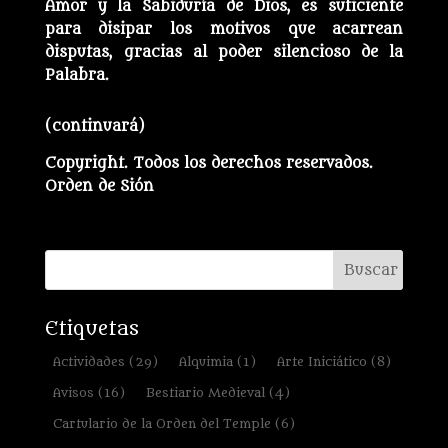
Amor y la Sabiduría de Dios, es suficiente
para disipar los motivos que acarrean
disputas, gracias al poder silencioso de la
Palabra.
(continuará)
Copyright. Todos los derechos reservados.
Orden de Sión
Etiquetas
Actividades
(29)
Alquimia
(1)
Arte Iniciático
(8)
Avisos
(16)
Bestiario Medieval
(4)
Cartulario de la Orden del Temple
(6)