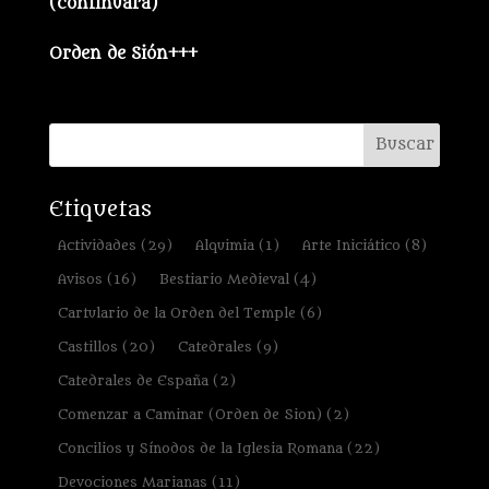
(continuará)
Orden de Sión+++
Etiquetas
Actividades
(29)
Alquimia
(1)
Arte Iniciático
(8)
Avisos
(16)
Bestiario Medieval
(4)
Cartulario de la Orden del Temple
(6)
Castillos
(20)
Catedrales
(9)
Catedrales de España
(2)
Comenzar a Caminar (Orden de Sion)
(2)
Concilios y Sínodos de la Iglesia Romana
(22)
Devociones Marianas
(11)