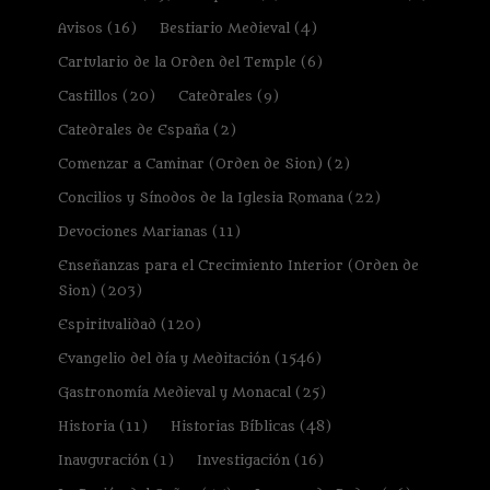
Avisos
(16)
Bestiario Medieval
(4)
Cartulario de la Orden del Temple
(6)
Castillos
(20)
Catedrales
(9)
Catedrales de España
(2)
Comenzar a Caminar (Orden de Sion)
(2)
Concilios y Sínodos de la Iglesia Romana
(22)
Devociones Marianas
(11)
Enseñanzas para el Crecimiento Interior (Orden de
Sion)
(203)
Espiritualidad
(120)
Evangelio del día y Meditación
(1546)
Gastronomía Medieval y Monacal
(25)
Historia
(11)
Historias Bíblicas
(48)
Inauguración
(1)
Investigación
(16)