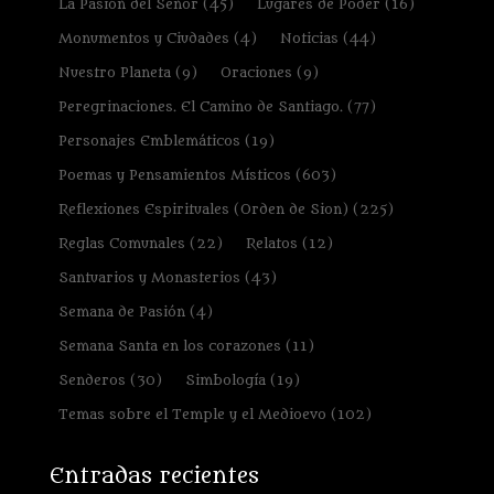
La Pasión del Señor
(45)
Lugares de Poder
(16)
Monumentos y Ciudades
(4)
Noticias
(44)
Nuestro Planeta
(9)
Oraciones
(9)
Peregrinaciones. El Camino de Santiago.
(77)
Personajes Emblemáticos
(19)
Poemas y Pensamientos Místicos
(603)
Reflexiones Espirituales (Orden de Sion)
(225)
Reglas Comunales
(22)
Relatos
(12)
Santuarios y Monasterios
(43)
Semana de Pasión
(4)
Semana Santa en los corazones
(11)
Senderos
(30)
Simbología
(19)
Temas sobre el Temple y el Medioevo
(102)
Entradas recientes