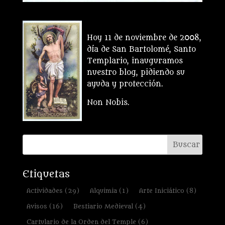
Hoy 11 de noviembre de 2008,
día de San Bartolomé, Santo
Templario, inauguramos
nuestro blog, pidiendo su
ayuda y protección.
Non Nobis.
Etiquetas
Actividades
(29)
Alquimia
(1)
Arte Iniciático
(8)
Avisos
(16)
Bestiario Medieval
(4)
Cartulario de la Orden del Temple
(6)