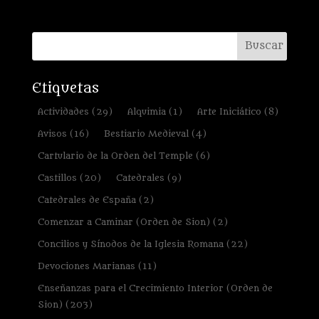
Etiquetas
Actividades
(29)
Alquimia
(1)
Arte Iniciático
(8)
Avisos
(16)
Bestiario Medieval
(4)
Cartulario de la Orden del Temple
(6)
Castillos
(20)
Catedrales
(9)
Catedrales de España
(2)
Comenzar a Caminar (Orden de Sion)
(2)
Concilios y Sínodos de la Iglesia Romana
(22)
Devociones Marianas
(11)
Enseñanzas para el Crecimiento Interior (Orden de
Sion)
(203)