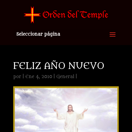
Seleccionar página
FELIZ AÑO NUEVO
por
|
Ene 4, 2010
|
General
|