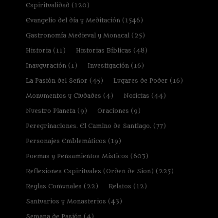
Espiritualidad
(120)
Evangelio del día y Meditación
(1546)
Gastronomía Medieval y Monacal
(25)
Historia
(11)
Historias Bíblicas
(48)
Inauguración
(1)
Investigación
(16)
La Pasión del Señor
(45)
Lugares de Poder
(16)
Monumentos y Ciudades
(4)
Noticias
(44)
Nuestro Planeta
(9)
Oraciones
(9)
Peregrinaciones. El Camino de Santiago.
(77)
Personajes Emblemáticos
(19)
Poemas y Pensamientos Místicos
(603)
Reflexiones Espirituales (Orden de Sion)
(225)
Reglas Comunales
(22)
Relatos
(12)
Santuarios y Monasterios
(43)
Semana de Pasión
(4)