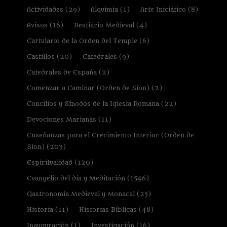
Actividades
(29)
Alquimia
(1)
Arte Iniciático
(8)
Avisos
(16)
Bestiario Medieval
(4)
Cartulario de la Orden del Temple
(6)
Castillos
(20)
Catedrales
(9)
Catedrales de España
(2)
Comenzar a Caminar (Orden de Sion)
(2)
Concilios y Sínodos de la Iglesia Romana
(22)
Devociones Marianas
(11)
Enseñanzas para el Crecimiento Interior (Orden de
Sion)
(203)
Espiritualidad
(120)
Evangelio del día y Meditación
(1546)
Gastronomía Medieval y Monacal
(25)
Historia
(11)
Historias Bíblicas
(48)
Inauguración
(1)
Investigación
(16)