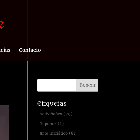
icias
Contacto
Etiquetas
Actividades
(29)
Alquimia
(1)
Arte Iniciático
(8)