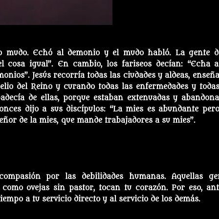
o mudo. Echó al demonio y el mudo habló. La gente d
l cosa igual”. En cambio, los fariseos decían: “Echa a
monios”. Jesús recorría todas las ciudades y aldeas, enseñ
lio del Reino y curando todas las enfermedades y todas
padecía de ellas, porque estaban extenuadas y abandona
nces dijo a sus discípulos: “La mies es abundante pero
Señor de la mies, que mande trabajadores a su mies”.
compasión por las debilidades humanas. Aquellas ge
omo ovejas sin pastor, tocan tu corazón. Por eso, ant
empo a tu servicio directo y al servicio de los demás.