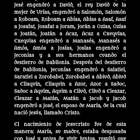
Jesé engendró a David, el rey David de la
mujer de Urías, engendró a Salomón, Salomón
a Roboam, Roboam a Abías, Abías a Asaf, Asaf
a Josafat, Josafat a Joram, Jorán a Ozias, Ozías
a Joatán, Joatán a Acaz, Acaz a Exequias,
Exequias engendró a Manasés, Manasés a
Amós, Amós a Josías, Josías engendró a
Jeconias y a sus hermanos cuando el
destierro de Babilonia. Después del destierro
de Babilonia, Jeconías engendró a Salatiel,
Saratiel a Zorobabel, Zorobabel a Abiud, Abiud
a Eliaquin, Eliaquin a Azor, Azor a Sadoc,
Sadoc a Aquim, Aquim a Eliud, Eliud a Eleazar,
Eleazar a Matán, Matán a Jacob y Jacob
engendró a José, el esposo de María, de la cual
nació Jesús, llamado Cristo.
El nacimiento de Jesucristo fue de esta
manera: María, su madre, estaba desposada
con José y antes de vivir juntos, resultó que