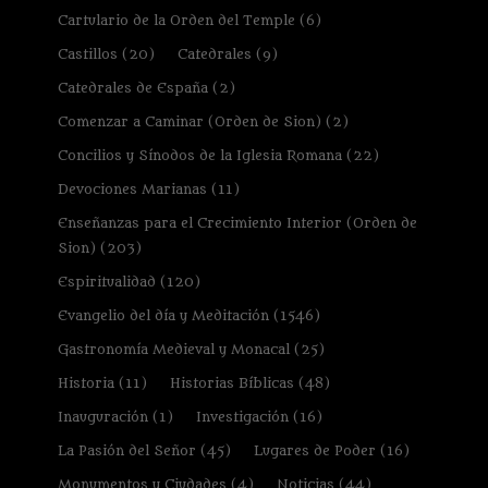
Cartulario de la Orden del Temple
(6)
Castillos
(20)
Catedrales
(9)
Catedrales de España
(2)
Comenzar a Caminar (Orden de Sion)
(2)
Concilios y Sínodos de la Iglesia Romana
(22)
Devociones Marianas
(11)
Enseñanzas para el Crecimiento Interior (Orden de
Sion)
(203)
Espiritualidad
(120)
Evangelio del día y Meditación
(1546)
Gastronomía Medieval y Monacal
(25)
Historia
(11)
Historias Bíblicas
(48)
Inauguración
(1)
Investigación
(16)
La Pasión del Señor
(45)
Lugares de Poder
(16)
Monumentos y Ciudades
(4)
Noticias
(44)