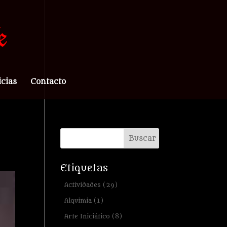
icias
Contacto
Etiquetas
Actividades
(29)
Alquimia
(1)
Arte Iniciático
(8)