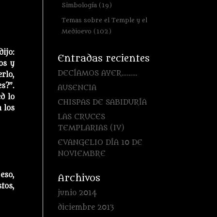
Simbología
(19)
Temas sobre el Temple y el
Medioevo
(102)
ijo:
Entradas recientes
os y
DECÍAMOS AYER………
rlo,
s?”.
AUSENCIA
d lo
CHISPAS DE SABIDURÍA
 los
LAS CRUCES
TEMPLARIAS (IV)
EVANGELIO DÍA 10 DE
NOVIEMBRE
eso,
Archivos
tos,
junio 2014
diciembre 2013