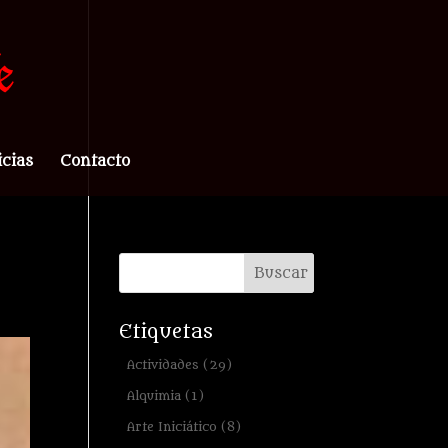
icias
Contacto
Etiquetas
Actividades
(29)
Alquimia
(1)
Arte Iniciático
(8)