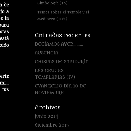
Simbología
(19)
a de
jo a
Temas sobre el Temple y el
e la
Medioevo
(102)
para
stas
Entradas recientes
está
DECÍAMOS AYER………
bido
AUSENCIA
CHISPAS DE SABIDURÍA
LAS CRUCES
erte
TEMPLARIAS (IV)
 mi…
EVANGELIO DÍA 10 DE
 tus
NOVIEMBRE
Archivos
junio 2014
diciembre 2013