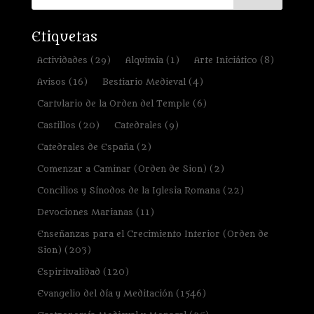
Etiquetas
Actividades
(29)
Alquimia
(1)
Arte Iniciático
(8)
Avisos
(16)
Bestiario Medieval
(4)
Cartulario de la Orden del Temple
(6)
Castillos
(20)
Catedrales
(9)
Catedrales de España
(2)
Comenzar a Caminar (Orden de Sion)
(2)
Concilios y Sínodos de la Iglesia Romana
(22)
Devociones Marianas
(11)
Enseñanzas para el Crecimiento Interior (Orden de
Sion)
(203)
Espiritualidad
(120)
Evangelio del día y Meditación
(1546)