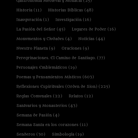
Gastronomía Medieval y Monacal
(25)
Historia
(11)
Historias Bíblicas
(48)
Inauguración
(1)
Investigación
(16)
La Pasión del Señor
(45)
Lugares de Poder
(16)
Monumentos y Ciudades
(4)
Noticias
(44)
Nuestro Planeta
(9)
Oraciones
(9)
Peregrinaciones. El Camino de Santiago.
(77)
Personajes Emblemáticos
(19)
Poemas y Pensamientos Místicos
(603)
Reflexiones Espirituales (Orden de Sion)
(225)
Reglas Comunales
(22)
Relatos
(12)
Santuarios y Monasterios
(43)
Semana de Pasión
(4)
Semana Santa en los corazones
(11)
Senderos
(30)
Simbología
(19)